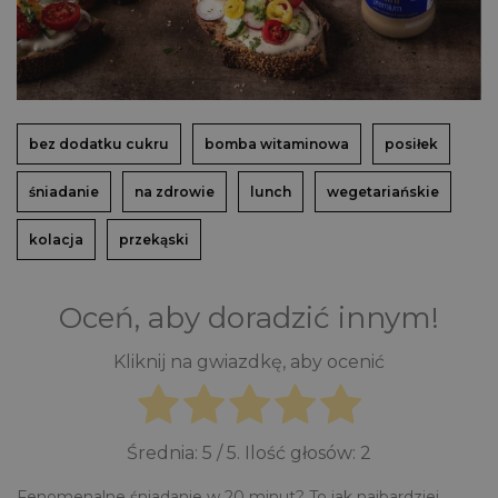
bez dodatku cukru
bomba witaminowa
posiłek
śniadanie
na zdrowie
lunch
wegetariańskie
kolacja
przekąski
Oceń, aby doradzić innym!
Kliknij na gwiazdkę, aby ocenić
Średnia:
5
/ 5. Ilość głosów:
2
Fenomenalne śniadanie w 20 minut? To jak najbardziej