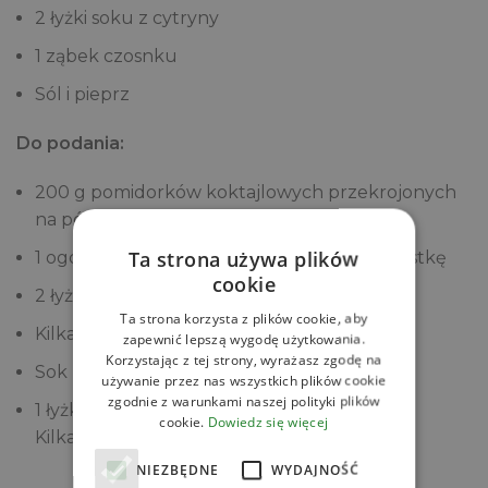
2 łyżki soku z cytryny
1 ząbek czosnku
Sól i pieprz
Do podania:
200 g pomidorków koktajlowych przekrojonych
na pół
Ta strona używa plików
1 ogórek gruntowy pokrojony w drobną kostkę
cookie
2 łyżki posiekanej natki pietruszki
Ta strona korzysta z plików cookie, aby
Kilka rzodkiewek pokrojonych w plasterki
zapewnić lepszą wygodę użytkowania.
Korzystając z tej strony, wyrażasz zgodę na
Sok z 1/2 cytryny
używanie przez nas wszystkich plików cookie
zgodnie z warunkami naszej polityki plików
1 łyżka oliwy
cookie.
Dowiedz się więcej
Kilka kromek pełnoziarnistego chleba
NIEZBĘDNE
WYDAJNOŚĆ